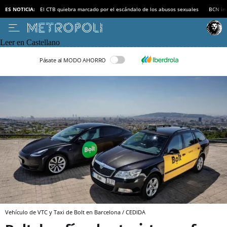
ES NOTICIA:
El CTB quiebra marcado por el escándalo de los abusos sexuales
BCN inv
Leer en Castellano
Pásate al MODO AHORRO
Vehículo de VTC y Taxi de Bolt en Barcelona / CEDIDA