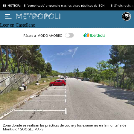
ES NOTICIA:
El ‘complicado’ engranaje tras los pisos públicos de BCN
El Síndic recha
Leer en Castellano
Pásate al MODO AHORRO
Zona donde se realizan las prácticas de coche y los exámenes en la montaña de
Montjuïc / GOOGLE MAPS