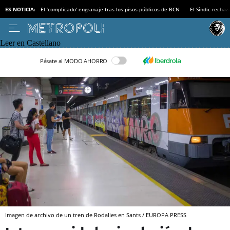
ES NOTICIA:
El ‘complicado’ engranaje tras los pisos públicos de BCN
El Síndic recha
Leer en Castellano
Pásate al MODO AHORRO
Imagen de archivo de un tren de Rodalies en Sants / EUROPA PRESS