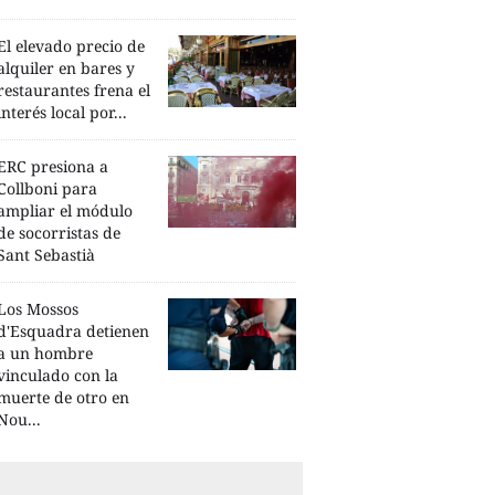
El elevado precio de
alquiler en bares y
restaurantes frena el
interés local por...
ERC presiona a
Collboni para
ampliar el módulo
de socorristas de
Sant Sebastià
Los Mossos
d'Esquadra detienen
a un hombre
vinculado con la
muerte de otro en
Nou...