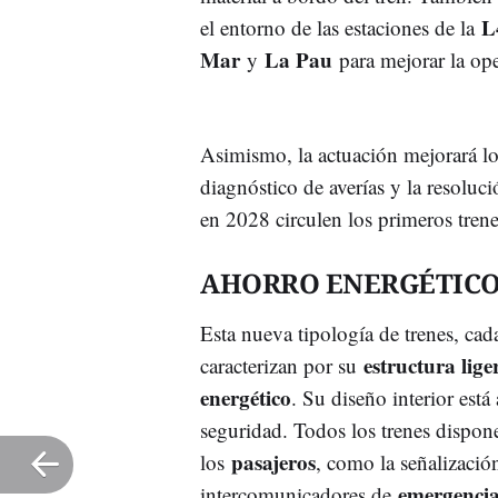
L
el entorno de las estaciones de la
Mar
La Pau
y
para mejorar la oper
Asimismo, la actuación mejorará lo
diagnóstico de averías y la resoluci
en 2028 circulen los primeros trene
AHORRO ENERGÉTIC
Esta nueva tipología de trenes, ca
estructura lige
caracterizan por su
energético
. Su diseño interior está
seguridad. Todos los trenes dispon
pasajeros
los
, como la señalizació
emergenci
intercomunicadores de