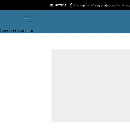
ES NOTICIA:
El ‘complicado’ engranaje tras los pisos
Leer en Castellano