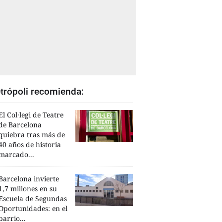
trópoli recomienda:
El Col·legi de Teatre
de Barcelona
quiebra tras más de
40 años de historia
marcado...
Barcelona invierte
1,7 millones en su
Escuela de Segundas
Oportunidades: en el
barrio...