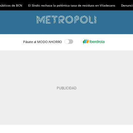
 públicos de BCN
El Síndic rechaza la polémica tasa de residuos en Viladecans
Denunci
Pásate al MODO AHORRO