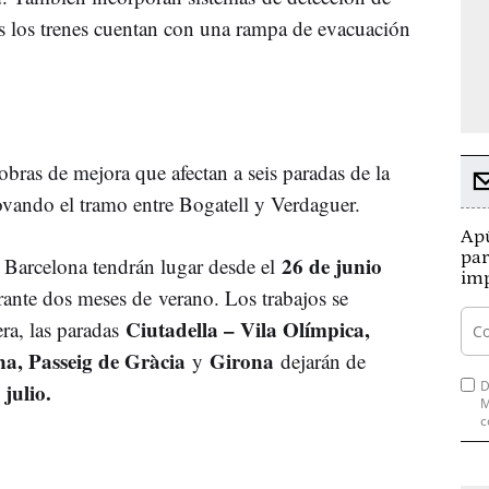
s los trenes cuentan con una rampa de evacuación
bras de mejora que afectan a seis paradas de la
enovando el tramo entre Bogatell y Verdaguer.
Apú
par
26 de junio
 Barcelona tendrán lugar desde el
imp
urante dos meses de verano. Los trabajos se
Ciutadella – Vila Olímpica,
era, las paradas
a, Passeig de Gràcia
Girona
y
dejarán de
D
 julio.
M
c