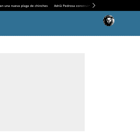
an una nueva plaga de chinches
Adrià Pedrosa construirá la nueva residencia en el Casin