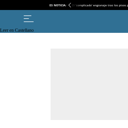
ES NOTICIA:
El ‘complicado’ engranaje tras los pisos
Leer en Castellano