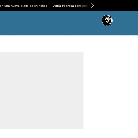
an una nueva plaga de chinches
Adrià Pedrosa construirá la nueva residencia en el Casin