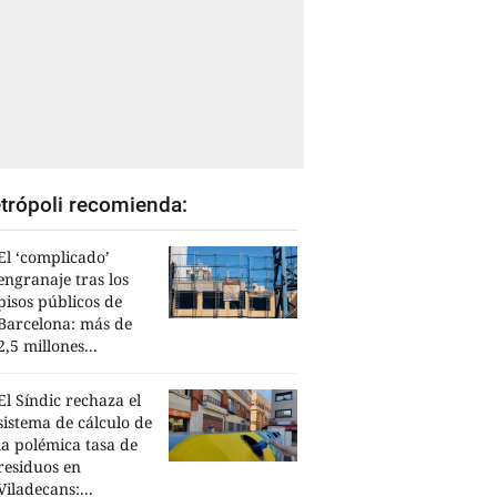
trópoli recomienda:
El ‘complicado’
engranaje tras los
pisos públicos de
Barcelona: más de
2,5 millones...
El Síndic rechaza el
sistema de cálculo de
la polémica tasa de
residuos en
Viladecans:...