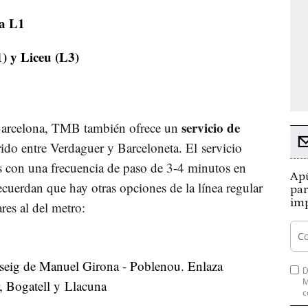
la L1
) y Liceu (L3)
servicio de
 Barcelona, TMB también ofrece un
rido entre Verdaguer y Barceloneta. El servicio
s con una frecuencia de paso de 3-4 minutos en
Apú
uerdan que hay otras opciones de la línea regular
par
imp
res al del metro:
seig de Manuel Girona - Poblenou. Enlaza
D
M
r, Bogatell y Llacuna
c