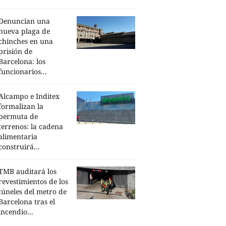
Denuncian una
nueva plaga de
chinches en una
prisión de
Barcelona: los
funcionarios...
Alcampo e Inditex
formalizan la
permuta de
terrenos: la cadena
alimentaria
construirá...
TMB auditará los
revestimientos de los
túneles del metro de
Barcelona tras el
incendio...