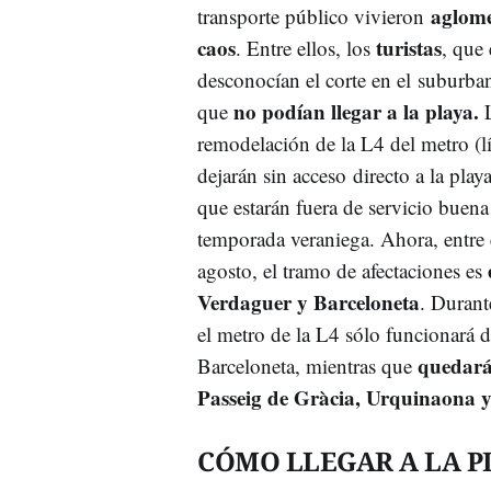
aglome
transporte público vivieron
caos
turistas
. Entre ellos, los
, que 
desconocían el corte en el suburba
no podían llegar a la playa.
que
L
remodelación de la L4 del metro (lí
dejarán sin acceso directo a la play
que estarán fuera de servicio buena 
temporada veraniega. Ahora, entre 
agosto, el tramo de afectaciones es
Verdaguer y Barceloneta
. Durant
el metro de la L4 sólo funcionará 
quedarán
Barceloneta, mientras que
Passeig de Gràcia, Urquinaona 
CÓMO LLEGAR A LA P