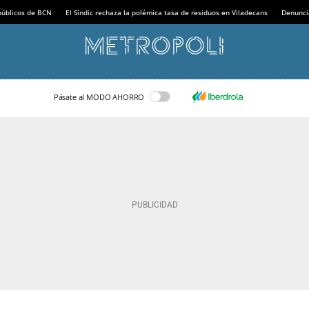
 públicos de BCN
El Síndic rechaza la polémica tasa de residuos en Viladecans
Denunci
Pásate al MODO AHORRO