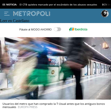
ES NOTICIA:
El CTB quiebra marcado por el escándalo de los abusos sexuales
BCN inv
Leer en Castellano
Pásate al MODO AHORRO
Usuarios del metro que han comprado la T-Usual antes que los antiguos bonos
mensuales
EUROPA PRESS