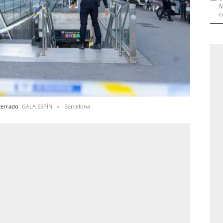
M
c
 cerrado
GALA ESPÍN
Barcelona