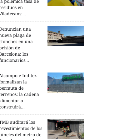
la polémica tasa de
residuos en
Viladecans:...
Denuncian una
nueva plaga de
chinches en una
prisión de
Barcelona: los
funcionarios...
Alcampo e Inditex
formalizan la
permuta de
terrenos: la cadena
alimentaria
construirá...
TMB auditará los
revestimientos de los
túneles del metro de