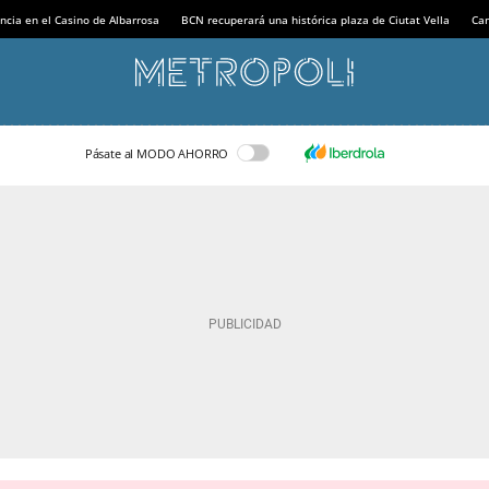
ncia en el Casino de Albarrosa
BCN recuperará una histórica plaza de Ciutat Vella
Can
Pásate al MODO AHORRO