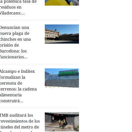
la polémica tasa de
residuos en
Viladecans:...
Denuncian una
nueva plaga de
chinches en una
prisión de
Barcelona: los
funcionarios...
Alcampo e Inditex
formalizan la
permuta de
terrenos: la cadena
alimentaria
construirá...
TMB auditará los
revestimientos de los
túneles del metro de