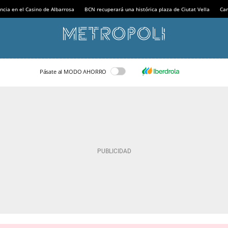
ncia en el Casino de Albarrosa
BCN recuperará una histórica plaza de Ciutat Vella
Can
Pásate al MODO AHORRO