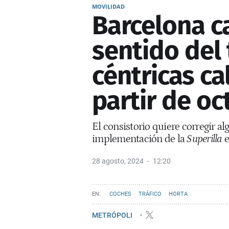
MOVILIDAD
Barcelona c
sentido del 
céntricas ca
partir de oc
El consistorio quiere corregir a
implementación de la
Superilla
e
28 agosto, 2024
12:20
COCHES
TRÁFICO
HORTA
METRÓPOLI