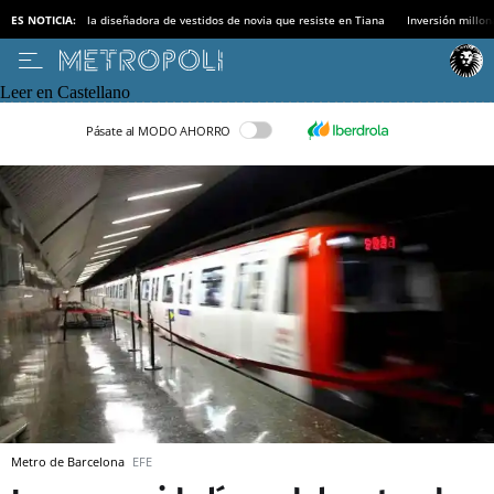
ES NOTICIA:
la diseñadora de vestidos de novia que resiste en Tiana
Inversión millon
Leer en Castellano
Pásate al MODO AHORRO
Metro de Barcelona
EFE