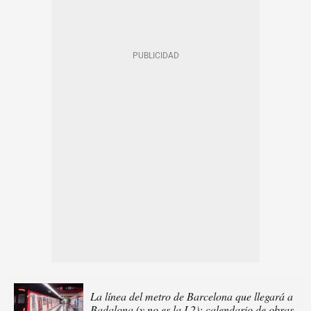
La línea del metro de Barcelona que llegará a
Badalona (y no es la L2): calendario de obras