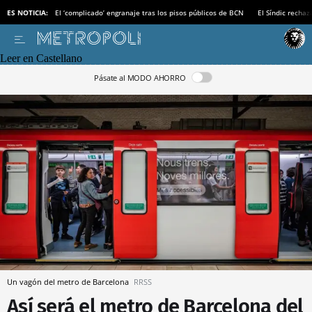
ES NOTICIA:
El ‘complicado’ engranaje tras los pisos públicos de BCN
El Síndic recha
Leer en Castellano
Pásate al MODO AHORRO
Un vagón del metro de Barcelona
RRSS
Así será el metro de Barcelona del