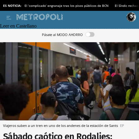
ES NOTICIA:
El ‘complicado’ engranaje tras los pisos públicos de BCN
El Síndic recha
Leer en Castellano
Pásate al MODO AHORRO
Viajeros suben a un tren en uno de los andenes de la estación de Sants
EP
Sábado caótico en Rodalies: