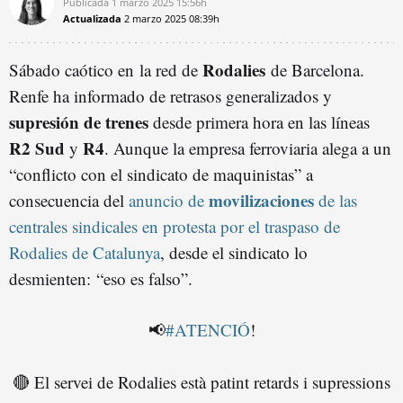
Publicada
1 marzo 2025
15:56h
Actualizada
2 marzo 2025
08:39h
Rodalies
Sábado caótico en la red de
de Barcelona.
Renfe ha informado de retrasos generalizados y
supresión de trenes
desde primera hora en las líneas
R2 Sud
R4
y
. Aunque la empresa ferroviaria alega a un
“conflicto con el sindicato de maquinistas” a
movilizaciones
consecuencia del
anuncio de
de las
centrales sindicales en protesta por el traspaso de
Rodalies de Catalunya
, desde el sindicato lo
desmienten: “eso es falso”.
📢
#ATENCIÓ
!
🔴 El servei de Rodalies està patint retards i supressions