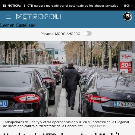
ES NOTICIA:
El CTB quiebra marcado por el escándalo de los abusos sexuales
BCN inv
Leer en Castellano
Pásate al MODO AHORRO
Trabajadores de Cabify y otras operadoras de VTC en su protesta en la Diagonal
de Barcelona contra el 'decretazo' de la Generalitat
Europa Press