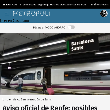
ES NOTICIA:
El ‘complicado’ engranaje tras los pisos públicos de BCN
El Síndic recha
Leer en Castellano
Pásate al MODO AHORRO
Un tren de AVE en la estación de Sants
Aviso oficial de Renfe: posibles