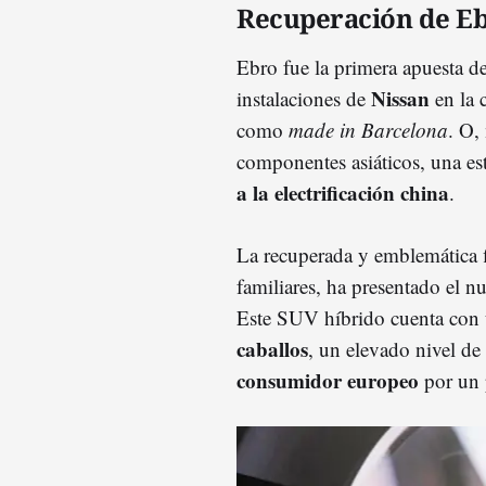
Recuperación de E
Ebro fue la primera apuesta d
Nissan
instalaciones de
en la c
como
made in Barcelona
. O,
componentes asiáticos, una est
a la electrificación china
.
La recuperada y emblemática f
familiares, ha presentado el n
Este SUV híbrido cuenta con 
caballos
, un elevado nivel d
consumidor europeo
por un p