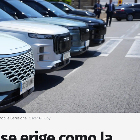
omobile Barcelona
Òscar Gil Coy
se erige como la