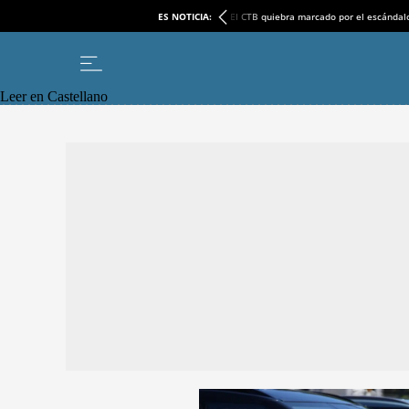
ES NOTICIA:
El CTB quiebra marcado por el escándal
Leer en Castellano