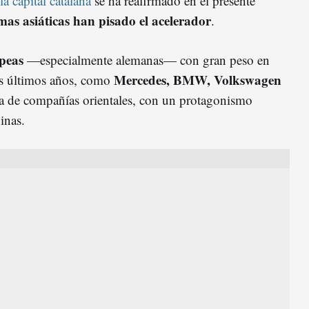
a capital catalana
se ha reafirmado en el presente
rmas asiáticas han pisado el acelerador
.
peas
—especialmente alemanas— con gran peso en
Mercedes, BMW, Volkswagen
os últimos años, como
rada de compañías orientales, con un protagonismo
inas.