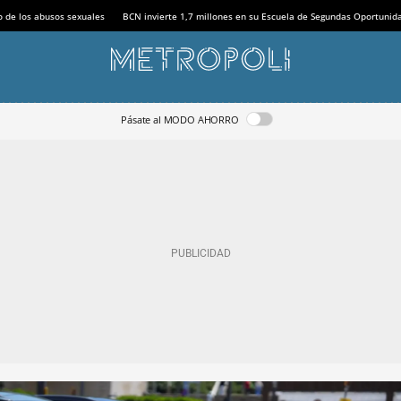
o de los abusos sexuales
BCN invierte 1,7 millones en su Escuela de Segundas Oportunid
Pásate al MODO AHORRO