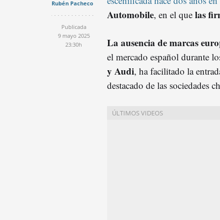
escenificada hace dos años en l
Rubén Pacheco
Automobile
las fi
, en el que
Publicada
9 mayo 2025
La ausencia de marcas euro
23:30h
el mercado español durante l
y Audi
, ha facilitado la ent
destacado de las sociedades ch