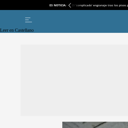
ES NOTICIA:
El ‘complicado’ engranaje tras los pisos
Leer en Castellano