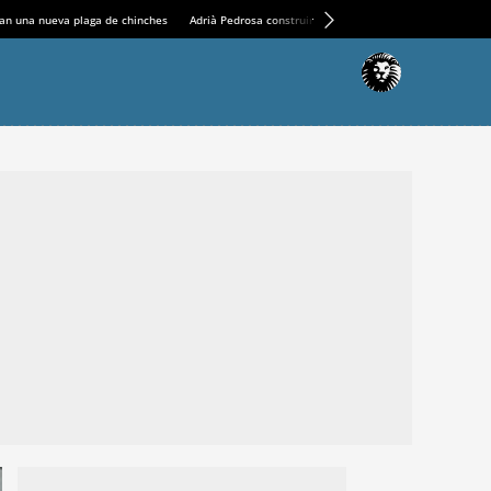
an una nueva plaga de chinches
Adrià Pedrosa construirá la nueva residencia en el Casin