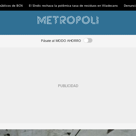
 públicos de BCN
El Síndic rechaza la polémica tasa de residuos en Viladecans
Denunci
Pásate al MODO AHORRO