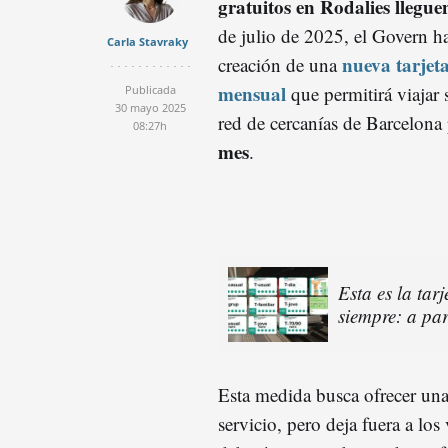
gratuitos en Rodalies lleguen
de julio de 2025, el Govern h
Carla Stavraky
nueva tarjeta
creación de una
mensual
que permitirá viajar s
Publicada
30 mayo 2025
red de cercanías de Barcelona
08:27h
mes
.
Esta es la ta
siempre: a par
Esta medida busca ofrecer una 
servicio, pero deja fuera a los