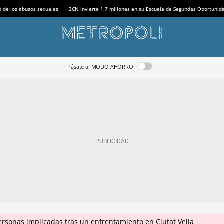
o de los abusos sexuales
BCN invierte 1,7 millones en su Escuela de Segundas Oportunid
Pásate al MODO AHORRO
ersonas implicadas tras un enfrentamiento en Ciutat Vella