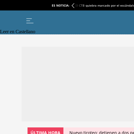
ES NOTICIA:
El CTB quiebra marcado por el escándal
Leer en Castellano
ÚLTIMA HORA
Nuevo tiroteo: detienen a dos p