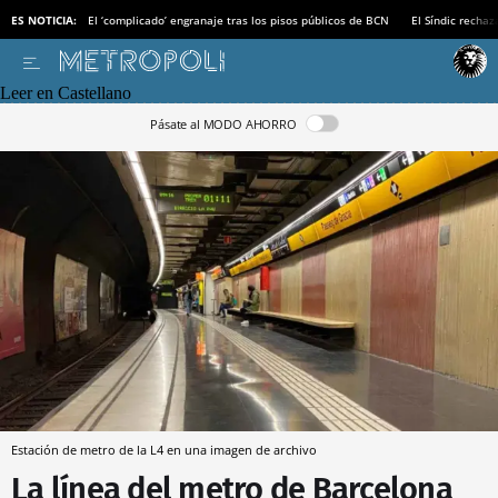
ES NOTICIA:
El ‘complicado’ engranaje tras los pisos públicos de BCN
El Síndic recha
Leer en Castellano
Pásate al MODO AHORRO
Estación de metro de la L4 en una imagen de archivo
La línea del metro de Barcelona