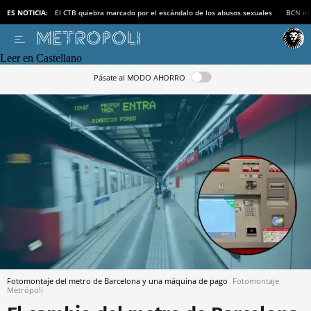
ES NOTICIA:
El CTB quiebra marcado por el escándalo de los abusos sexuales
BCN inv
Leer en Castellano
Pásate al MODO AHORRO
Fotomontaje del metro de Barcelona y una máquina de pago
Fotomontaje
Metrópoli