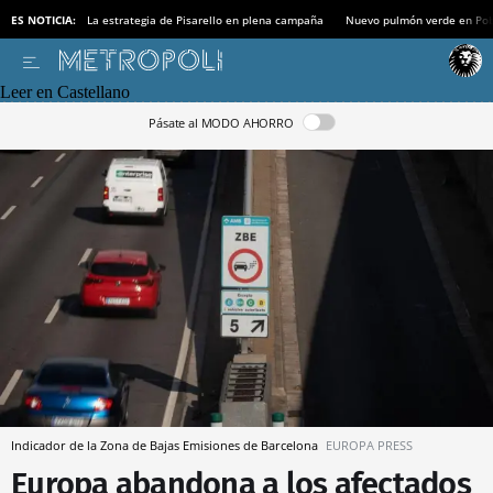
ES NOTICIA:
La estrategia de Pisarello en plena campaña
Nuevo pulmón verde en Po
Leer en Castellano
Pásate al MODO AHORRO
Indicador de la Zona de Bajas Emisiones de Barcelona
EUROPA PRESS
Europa abandona a los afectados