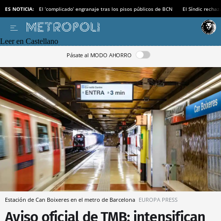
ES NOTICIA:
El ‘complicado’ engranaje tras los pisos públicos de BCN
El Síndic recha
Leer en Castellano
Pásate al MODO AHORRO
Estación de Can Boixeres en el metro de Barcelona
EUROPA PRESS
Aviso oficial de TMB: intensifican