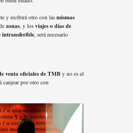
 en buen estado.
mismas
ete y recibirá otro con las
zonas
viajes o días de
 de
, y los
intransferible
e
, será necesario
de venta oficiales de TMB
y no es el
á canjear por otro con