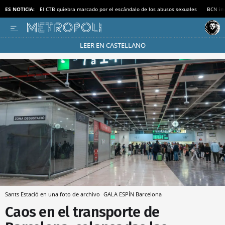
ES NOTICIA:
El CTB quiebra marcado por el escándalo de los abusos sexuales
BCN inv
LEER EN CASTELLANO
Pásate al MODO AHORRO
Sants Estació en una foto de archivo
GALA ESPÍN
Barcelona
Caos en el transporte de