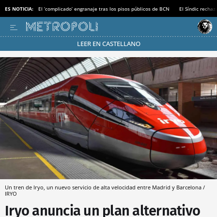
ES NOTICIA:
El ‘complicado’ engranaje tras los pisos públicos de BCN
El Síndic recha
LEER EN CASTELLANO
Pásate al MODO AHORRO
Un tren de Iryo, un nuevo servicio de alta velocidad entre Madrid y Barcelona /
IRYO
Iryo anuncia un plan alternativo