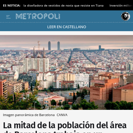
ES NOTICIA:
la diseñadora de vestidos de novia que resiste en Tiana
Inversión millon
LEER EN CASTELLANO
Pásate al MODO AHORRO
Imagen panorámica de Barcelona
CANVA
La mitad de la población del área