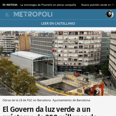
ES NOTICIA:
La estrategia de Pisarello en plena campaña
Nuevo pulmón verde en Po
LEER EN CASTELLANO
Pásate al MODO AHORRO
Obras de la L8 de FGC en Barcelona
Ayuntamiento de Barcelona
El Govern da luz verde a un