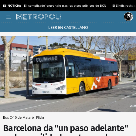
ES NOTICIA:
El ‘complicado’ engranaje tras los pisos públicos de BCN
El Síndic recha
LEER EN CASTELLANO
Pásate al MODO AHORRO
Bus C-10 de Mataró
Flickr
Barcelona da "un paso adelante"