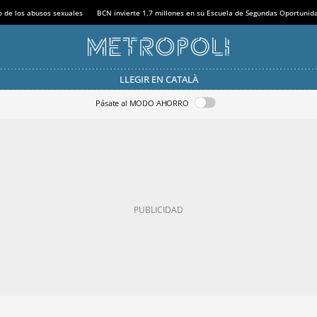
o de los abusos sexuales
BCN invierte 1,7 millones en su Escuela de Segundas Oportunid
LLEGIR EN CATALÀ
Pásate al MODO AHORRO