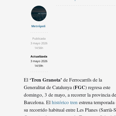
Metrópoli
Publicada
3 mayo 2026
14:56h
Actualizada
3 mayo 2026
14:59h
‘Tren Granota’
El
de Ferrocarrils de la
FGC
Generalitat de Catalunya (
) regresa este
domingo, 3 de mayo, a recorrer la provincia d
Barcelona. El
histórico tren
estrena temporada
su recorrido habitual entre Les Planes (Sarrià-