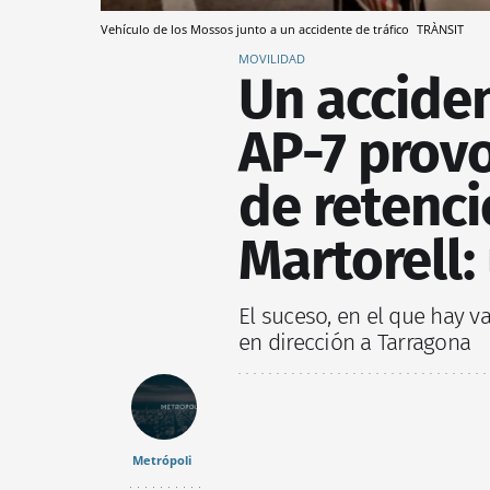
Vehículo de los Mossos junto a un accidente de tráfico
TRÀNSIT
MOVILIDAD
Un acciden
AP-7 provo
de retenc
Martorell:
El suceso, en el que hay v
en dirección a Tarragona
Metrópoli