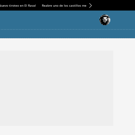
Nuevo tiroteo en El Raval
Reabre uno de los castillos medievales más espectaculares