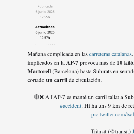
Publicada
6 junio 2026
12:55h
Actualizada
6 junio 2026
12:57h
Mañana complicada en las
carreteras catalanas
.
AP-7
10 kiló
implicados en la
provoca más de
Martorell
(Barcelona) hasta Subirats en senti
un carril
cortado
de circulación.
🔴❌ A l'AP-7 es manté un carril tallat a Sub
#accident
. Hi ha uns 9 km de ret
pic.twitter.com/t
— Trànsit (@transit)