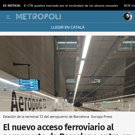
ES NOTICIA:
El CTB quiebra marcado por el escándalo de los abusos sexuales
BCN inv
LLEGIR EN CATALÀ
Pásate al MODO AHORRO
Estación de la terminal T2 del aeropuerto de Barcelona
Europa Press
El nuevo acceso ferroviario al