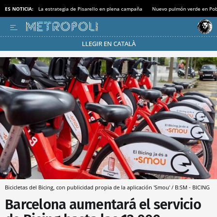
ES NOTICIA:
La estrategia de Pisarello en plena campaña
Nuevo pulmón verde en Po
LLEGIR EN CATALÀ
Pásate al MODO AHORRO
Bicicletas del Bicing, con publicidad propia de la aplicación 'Smou' / B:SM - BICING
Barcelona aumentará el servicio