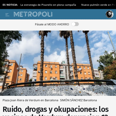
ES NOTICIA:
La estrategia de Pisarello en plena campaña
Nuevo pulmón verde en Po
Pásate al MODO AHORRO
Plaza Joan Riera de Verdum en Barcelona
SIMÓN SÁNCHEZ
Barcelona
Ruido, drogas y okupaciones: los