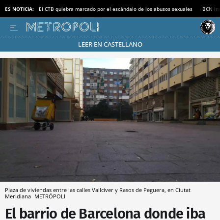
ES NOTICIA:
El CTB quiebra marcado por el escándalo de los abusos sexuales
BCN inv
LEER EN CASTELLANO
Pásate al MODO AHORRO
Plaza de viviendas entre las calles Vallciver y Rasos de Peguera, en Ciutat
Meridiana
METRÓPOLI
El barrio de Barcelona donde iba