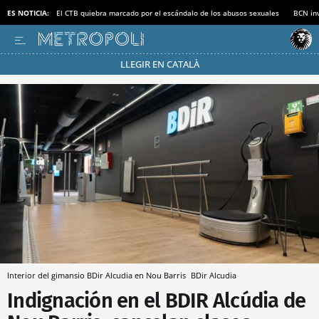
ES NOTICIA:
El CTB quiebra marcado por el escándalo de los abusos sexuales
BCN inv
LLEGIR EN CATALÀ
Pásate al MODO AHORRO
Interior del gimansio BDir Alcudia en Nou Barris
BDir Alcudia
Indignación en el BDIR Alcúdia de