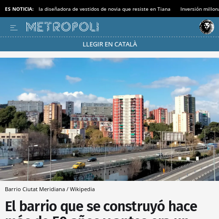
ES NOTICIA:
la diseñadora de vestidos de novia que resiste en Tiana
Inversión millon
LLEGIR EN CATALÀ
Pásate al MODO AHORRO
Barrio Ciutat Meridiana / Wikipedia
El barrio que se construyó hace