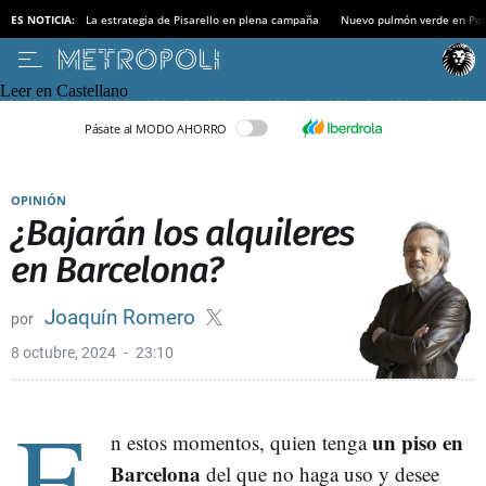
ES NOTICIA:
La estrategia de Pisarello en plena campaña
Nuevo pulmón verde en Po
Leer en Castellano
Pásate al MODO AHORRO
OPINIÓN
¿Bajarán los alquileres
en Barcelona?
Joaquín Romero
8 octubre, 2024
23:10
E
un piso en
n estos momentos, quien tenga
Barcelona
del que no haga uso y desee