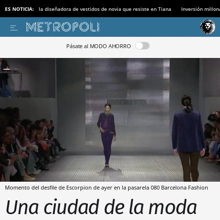
ES NOTICIA:
la diseñadora de vestidos de novia que resiste en Tiana
Inversión millon
Pásate al MODO AHORRO
Momento del desfile de Escorpion de ayer en la pasarela 080 Barcelona Fashion
Una ciudad de la moda