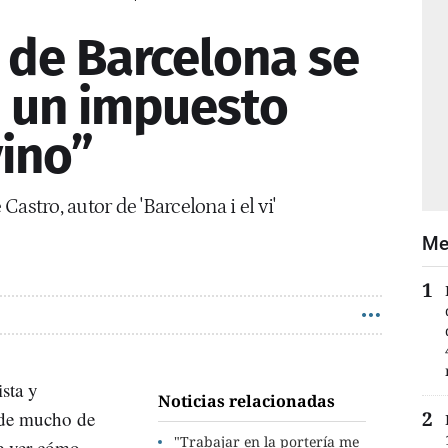
l de Barcelona se
n un impuesto
vino”
astro, autor de 'Barcelona i el vi'
Me
sta y
Noticias relacionadas
nde mucho de
"Trabajar en la portería me
de ver cómo