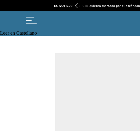
ES NOTICIA:
El CTB quiebra marcado por el escándal
Leer en Castellano