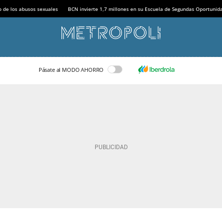
o de los abusos sexuales
BCN invierte 1,7 millones en su Escuela de Segundas Oportunid
Pásate al MODO AHORRO