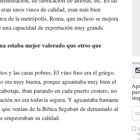
fermentación, de fabricación de ánforas, etc. Es tal
o eran unos vinos de calidad, eran más bien
rca de la metrópolis, Roma, que incluso se mejora
ne una capacidad de exportación muy grande.
na estaba mejor valorado que otros que
os y las casas pobres. El vino fino era el griego.
ecio era muy buena, porque aguantaba muy bien el
Apú
cabotaje, iban parando en cada puerto costero, no
par
imp
gación no era todavía segura. Y aguantaba bastante
s que venían de la Bética llegaban de demasiado al
que empeoraban su calidad.
D
M
c