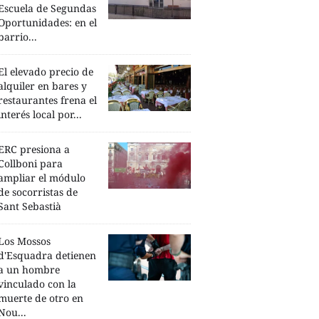
Escuela de Segundas
Oportunidades: en el
barrio...
El elevado precio de
alquiler en bares y
restaurantes frena el
interés local por...
ERC presiona a
Collboni para
ampliar el módulo
de socorristas de
Sant Sebastià
Los Mossos
d'Esquadra detienen
a un hombre
vinculado con la
muerte de otro en
Nou...