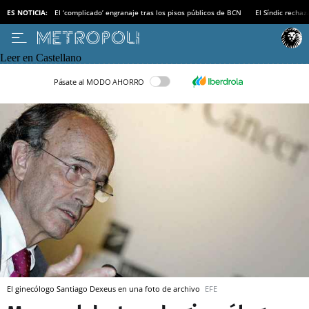
ES NOTICIA:
El ‘complicado’ engranaje tras los pisos públicos de BCN
El Síndic recha
Leer en Castellano
Pásate al MODO AHORRO
El ginecólogo Santiago Dexeus en una foto de archivo
EFE