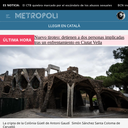
ES NOTICIA:
El CTB quiebra marcado por el escándalo de los abusos sexuales
BCN inv
LLEGIR EN CATALÀ
Pásate al MODO AHORRO
Nuevo tiroteo: detienen a dos personas implicadas
ÚLTIMA HORA
tras un enfrentamiento en Ciutat Vella
La cripta de la Colònia Güell de Antoni Gaudí
Simón Sánchez
Santa Coloma de
Cervelló