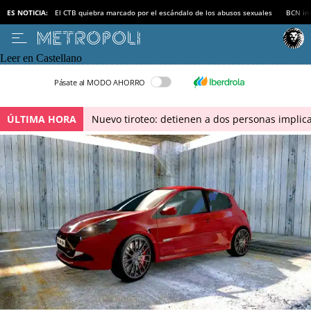
ES NOTICIA:
El CTB quiebra marcado por el escándalo de los abusos sexuales
BCN inv
Leer en Castellano
Pásate al MODO AHORRO
ÚLTIMA HORA
Nuevo tiroteo: detienen a dos personas implica