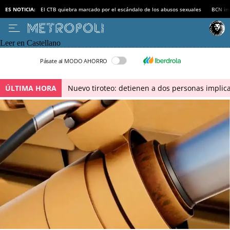
ES NOTICIA:
El CTB quiebra marcado por el escándalo de los abusos sexuales
BCN inv
Leer en Castellano
Pásate al MODO AHORRO
ÚLTIMA HORA
Nuevo tiroteo: detienen a dos personas implica