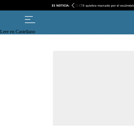
ES NOTICIA:
El CTB quiebra marcado por el escándal
Leer en Castellano