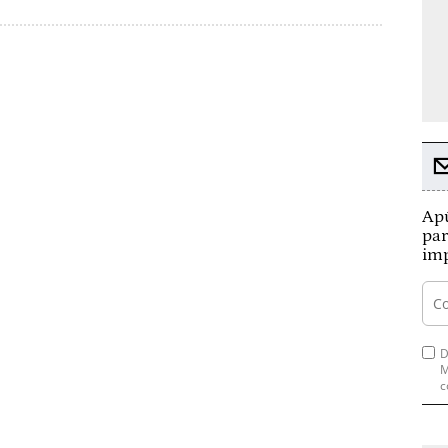
Apú
par
imp
D
M
c