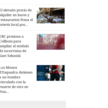
El elevado precio de
alquiler en bares y
restaurantes frena el
interés local por...
ERC presiona a
Collboni para
ampliar el módulo
de socorristas de
Sant Sebastià
Los Mossos
d'Esquadra detienen
a un hombre
vinculado con la
muerte de otro en
Nou...