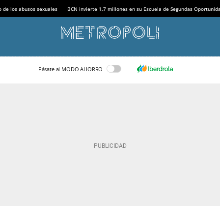
o de los abusos sexuales
BCN invierte 1,7 millones en su Escuela de Segundas Oportunid
Pásate al MODO AHORRO