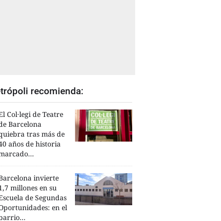
trópoli recomienda:
El Col·legi de Teatre
de Barcelona
quiebra tras más de
40 años de historia
marcado...
Barcelona invierte
1,7 millones en su
Escuela de Segundas
Oportunidades: en el
barrio...