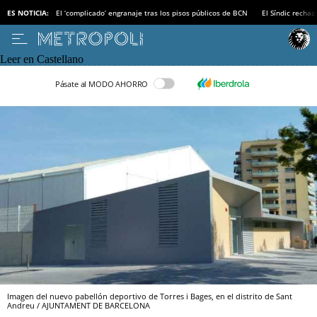
ES NOTICIA:
El ‘complicado’ engranaje tras los pisos públicos de BCN
El Síndic recha
Leer en Castellano
Pásate al MODO AHORRO
Imagen del nuevo pabellón deportivo de Torres i Bages, en el distrito de Sant
Andreu / AJUNTAMENT DE BARCELONA