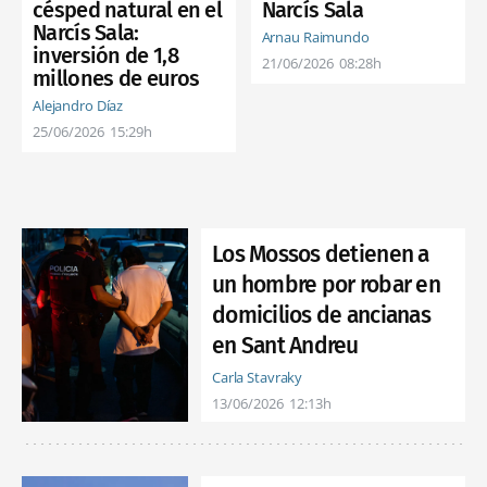
césped natural en el
Narcís Sala
Narcís Sala:
Arnau Raimundo
inversión de 1,8
21/06/2026
08:28h
millones de euros
Alejandro Díaz
25/06/2026
15:29h
Los Mossos detienen a
un hombre por robar en
domicilios de ancianas
en Sant Andreu
Carla Stavraky
13/06/2026
12:13h