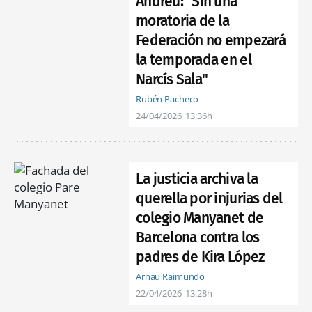
Andreu: "Sin una
moratoria de la
Federación no empezará
la temporada en el
Narcís Sala"
Rubén Pacheco
24/04/2026
13:36h
La justicia archiva la
querella por injurias del
colegio Manyanet de
Barcelona contra los
padres de Kira López
Arnau Raimundo
22/04/2026
13:28h