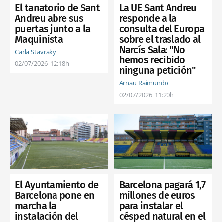
El tanatorio de Sant
La UE Sant Andreu
Andreu abre sus
responde a la
puertas junto a la
consulta del Europa
Maquinista
sobre el traslado al
Narcís Sala: "No
Carla Stavraky
hemos recibido
02/07/2026
12:18h
ninguna petición"
Arnau Raimundo
02/07/2026
11:20h
El Ayuntamiento de
Barcelona pagará 1,7
Barcelona pone en
millones de euros
marcha la
para instalar el
instalación del
césped natural en el