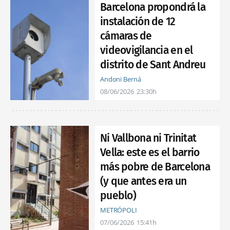
Barcelona propondrá la
instalación de 12
cámaras de
videovigilancia en el
distrito de Sant Andreu
Andoni Berná
08/06/2026
23:30h
Ni Vallbona ni Trinitat
Vella: este es el barrio
más pobre de Barcelona
(y que antes era un
pueblo)
METRÓPOLI
07/06/2026
15:41h