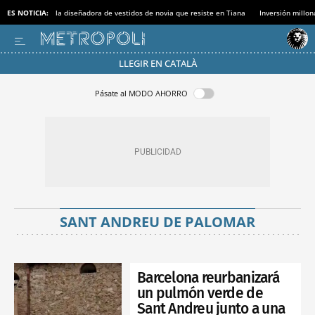
ES NOTICIA:
la diseñadora de vestidos de novia que resiste en Tiana
Inversión millon
LLEGIR EN CATALÀ
Pásate al MODO AHORRO
SANT ANDREU DE PALOMAR
Barcelona reurbanizará
un pulmón verde de
Sant Andreu junto a una