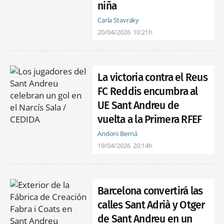
niña
Carla Stavraky
20/04/2026
10:21h
La victoria contra el Reus
FC Reddis encumbra al
UE Sant Andreu de
vuelta a la Primera RFEF
Andoni Berná
19/04/2026
20:14h
Barcelona convertirá las
calles Sant Adrià y Otger
de Sant Andreu en un