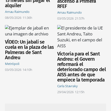
15 meses sin pagar el
ascenso a Primera
alquiler
RFEF
Arnau Raimundo
Arnau Raimundo
08/05/2026
11:36h
03/05/2026
21:57h
VÍDEO: Un jabalí se
cuela en la plaza de las
Palmeras de Sant
Victoria para el Sant
Andreu
Andreu: el Govern
reformará el
Metrópoli
deteriorado campo del
03/05/2026
14:10h
AISS antes de que
empiece la temporada
Carla Stavraky
29/04/2026
12:15h