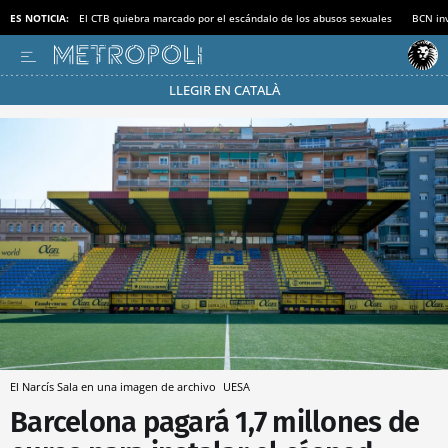
ES NOTICIA:
El CTB quiebra marcado por el escándalo de los abusos sexuales
BCN inv
LLEGIR EN CATALÀ
Pásate al MODO AHORRO
El Narcís Sala en una imagen de archivo
UESA
Barcelona pagará 1,7 millones de