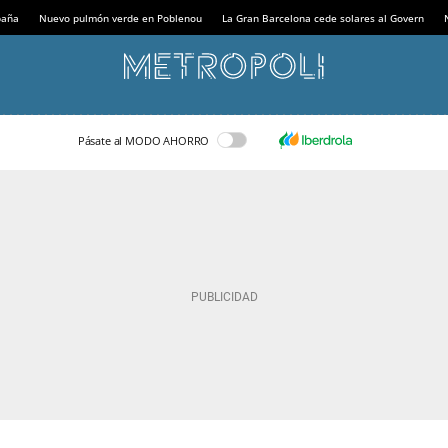
paña
Nuevo pulmón verde en Poblenou
La Gran Barcelona cede solares al Govern
Pásate al MODO AHORRO