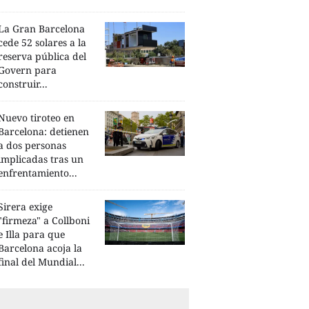
La Gran Barcelona
cede 52 solares a la
reserva pública del
Govern para
construir...
Nuevo tiroteo en
Barcelona: detienen
a dos personas
implicadas tras un
enfrentamiento...
Sirera exige
"firmeza" a Collboni
e Illa para que
Barcelona acoja la
final del Mundial...