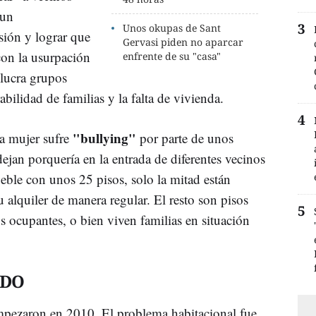
 un
Unos okupas de Sant
esión y lograr que
Gervasi piden no aparcar
con la usurpación
enfrente de su "casa"
 lucra grupos
bilidad de familias y la falta de vivienda.
"bullying"
na mujer sufre
por parte de unos
ejan porquería en la entrada de diferentes vecinos
eble con unos 25 pisos, solo la mitad están
 alquiler de manera regular. El resto son pisos
os ocupantes, o bien viven familias en situación
ADO
pezaron en 2010. El problema habitacional fue