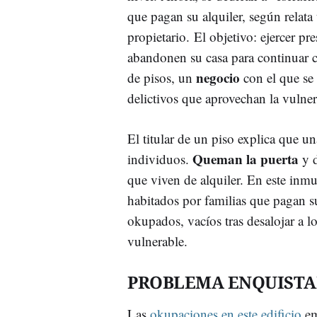
que pagan su alquiler, según relata
propietario. El objetivo: ejercer pr
abandonen su casa para continuar 
negocio
de pisos, un
con el que se
delictivos que aprovechan la vulnera
El titular de un piso explica que u
Queman la puerta
individuos.
y d
que viven de alquiler. En este inmu
habitados por familias que pagan su
okupados, vacíos tras desalojar a l
vulnerable.
PROBLEMA ENQUIST
Las
okupaciones en este edificio
em