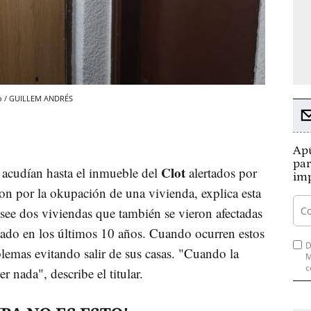
do / GUILLEM ANDRÉS
Apú
par
Clot
acudían hasta el inmueble del
alertados por
imp
on por la okupación de una vivienda, explica esta
osee dos viviendas que también se vieron afectadas
tado en los últimos 10 años. Cuando ocurren estos
D
blemas evitando salir de sus casas. "Cuando la
M
c
 nada", describe el titular.