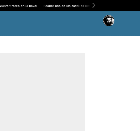
Nuevo tiroteo en El Raval
Reabre uno de los castillos medievales más espectaculares