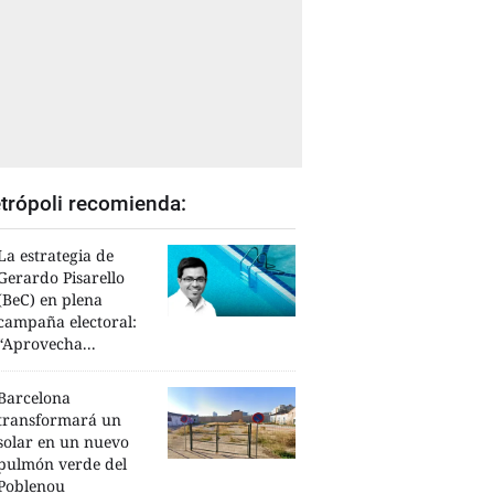
trópoli recomienda:
La estrategia de
Gerardo Pisarello
(BeC) en plena
campaña electoral:
“Aprovecha...
Barcelona
transformará un
solar en un nuevo
pulmón verde del
Poblenou