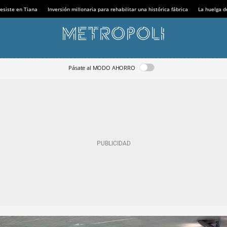
esiste en Tiana
Inversión millonaria para rehabilitar una histórica fábrica
La huelga d
Pásate al MODO AHORRO