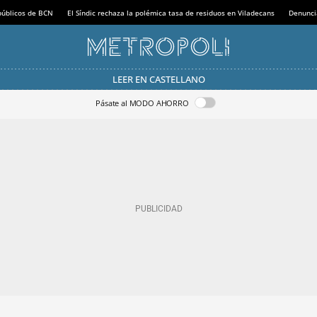
 públicos de BCN
El Síndic rechaza la polémica tasa de residuos en Viladecans
Denunci
LEER EN CASTELLANO
Pásate al MODO AHORRO