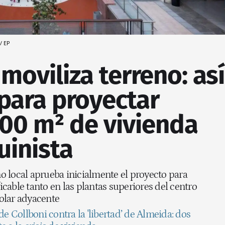
/ EP
moviliza terreno: así
 para proyectar
000 m² de vivienda
uinista
 local aprueba inicialmente el proyecto para
ficable tanto en las plantas superiores del centro
olar adyacente
de Collboni contra la 'libertad’ de Almeida: dos