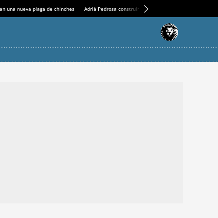
an una nueva plaga de chinches
Adrià Pedrosa construirá la nueva residencia en el Casin