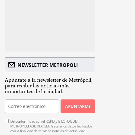
NEWSLETTER METROPOLI
Apúntate a la newsletter de Metrópoli,
para recibir las noticias más
importantes de la ciudad.
APUNTARME
De conformidad con el RGPD y la LOPDGDD,
METRÓPOLI ABIERTA, SLU tratará los datos facilitados
con la finalidad de remitirle noticias de actualidad.