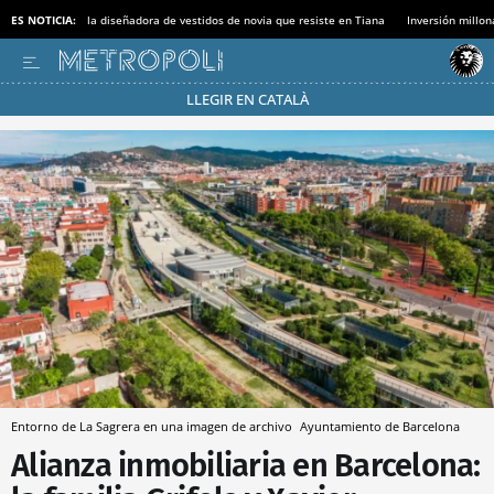
ES NOTICIA:
la diseñadora de vestidos de novia que resiste en Tiana
Inversión millon
LLEGIR EN CATALÀ
Pásate al MODO AHORRO
Entorno de La Sagrera en una imagen de archivo
Ayuntamiento de Barcelona
Alianza inmobiliaria en Barcelona: