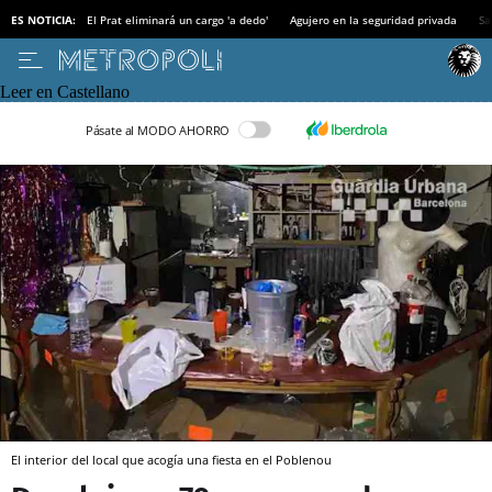
ES NOTICIA:
El Prat eliminará un cargo 'a dedo'
Agujero en la seguridad privada
Sa
Leer en Castellano
Pásate al MODO AHORRO
El interior del local que acogía una fiesta en el Poblenou