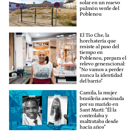
solar en un nuevo
pulmón verde del
Poblenou
El Tío Che, la
horchatería que
resiste al paso del
tiempo en
Poblenou, prepara el
relevo generacional:
"No vamos a perder
nunca la identidad
del barrio"
Camila, la mujer
brasileña asesinada
por su marido en
Sant Martí: "Él la
controlaba y
maltrataba desde
hacía años"